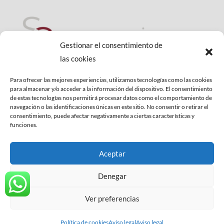
Gestionar el consentimiento de
las cookies
DERROTA TUS DEUDAS:
Ley de Segunda Oportunidad
Para ofrecer las mejores experiencias, utilizamos tecnologías como las cookies
para almacenar y/o acceder a la información del dispositivo. El consentimiento
de estas tecnologías nos permitirá procesar datos como el comportamiento de
navegación o las identificaciones únicas en este sitio. No consentir o retirar el
consentimiento, puede afectar negativamente a ciertas características y
funciones.
Aceptar
Denegar
Ver preferencias
Aviso Legal
|
Política de Privacidad
Política de cookies
Aviso legal
Aviso legal